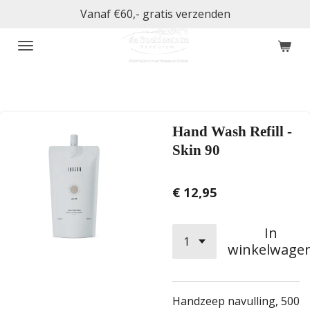
Vanaf €60,- gratis verzenden
Ga
direct
naar
de
hoofdinhoud
Hand Wash Refill -
Skin 90
€ 12,95
In
winkelwage
Handzeep navulling, 500