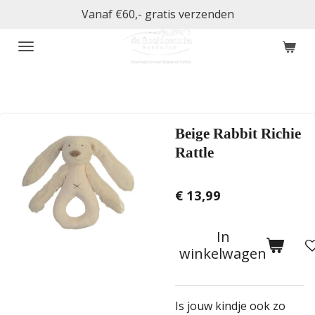
Vanaf €60,- gratis verzenden
Ga
direct
naar
de
hoofdinhoud
Beige Rabbit Richie
Rattle
€ 13,99
In
winkelwagen
Is jouw kindje ook zo