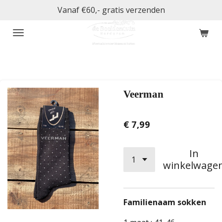
Vanaf €60,- gratis verzenden
Ga
direct
naar
de
hoofdinhoud
Veerman
€ 7,99
In
winkelwage
Familienaam sokken