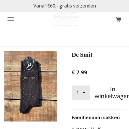
Vanaf €60,- gratis verzenden
Ga
direct
naar
de
hoofdinhoud
De Smit
€ 7,99
In
winkelwage
Familienaam sokken