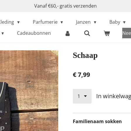
Vanaf €60,- gratis verzenden
Kleding
Parfumerie
Janzen
Baby
Cadeaubonnen
Nee
Schaap
€ 7,99
In winkelwa
Familienaam sokken