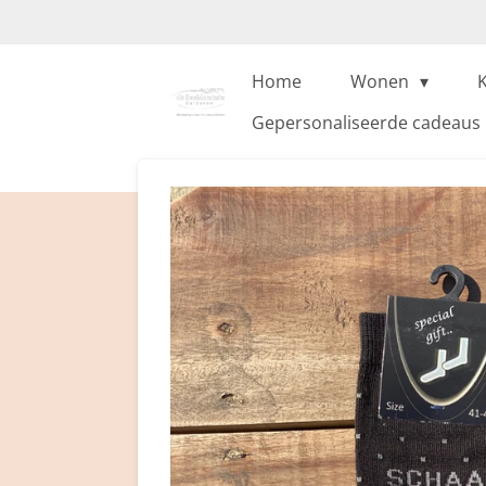
Ga
direct
naar
Home
Wonen
de
Gepersonaliseerde cadeaus
hoofdinhoud