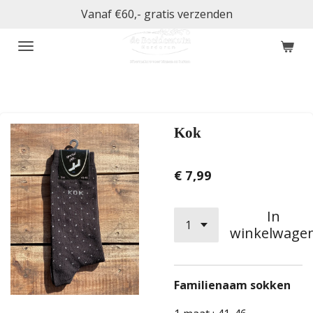
Vanaf €60,- gratis verzenden
Ga
direct
naar
de
hoofdinhoud
Kok
€ 7,99
In
winkelwage
Familienaam sokken