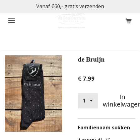
Vanaf €60,- gratis verzenden
Ga
direct
naar
de
hoofdinhoud
de Bruijn
€ 7,99
In
winkelwage
Familienaam sokken