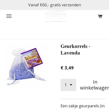
Vanaf €60,- gratis verzenden
Ga
direct
naar
de
hoofdinhoud
Geurkorrels -
Lavenda
€ 3,49
In
winkelwage
Een zakje geurparels (in