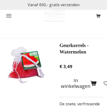
Vanaf €60,- gratis verzenden
Ga
direct
naar
de
hoofdinhoud
Geurkorrels -
Watermelon
€ 3,49
In
winkelwagen
De zoete, verfrissende