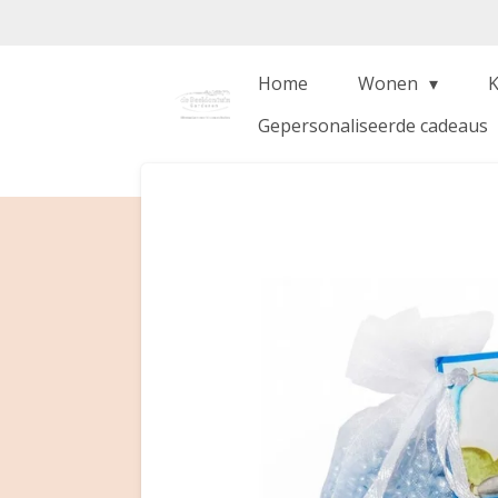
Ga
direct
naar
Home
Wonen
de
Gepersonaliseerde cadeaus
hoofdinhoud