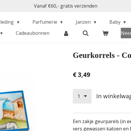
Vanaf €60,- gratis verzenden
Kleding
Parfumerie
Janzen
Baby
Cadeaubonnen
Neem
Geurkorrels - Co
€ 3,49
In winkelwa
Een zakje geurparels (in e
vers gewassen katoen en l