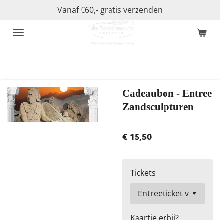
Vanaf €60,- gratis verzenden
Ga
direct
naar
de
hoofdinhoud
Cadeaubon - Entree
Zandsculpturen
€ 15,50
Tickets
Kaartje erbij?