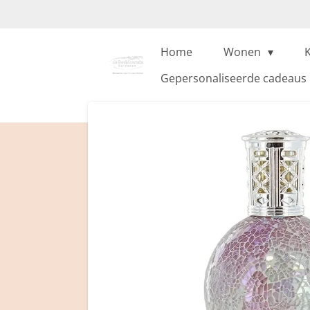
Ga
direct
naar
Home
Wonen
de
Gepersonaliseerde cadeaus
hoofdinhoud