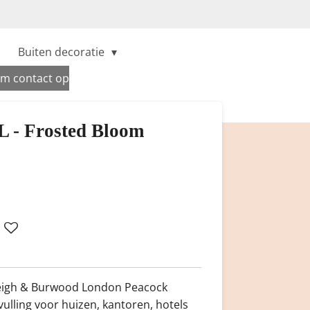
Buiten decoratie
m contact op
L - Frosted Bloom
leigh & Burwood London Peacock
vulling voor huizen, kantoren, hotels