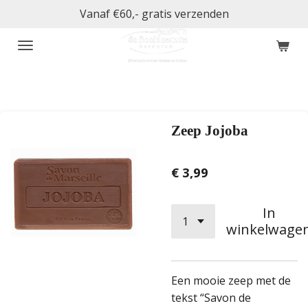
Vanaf €60,- gratis verzenden
Ga
direct
naar
de
hoofdinhoud
Zeep Jojoba
€ 3,99
In
winkelwage
Een mooie zeep met de
tekst “Savon de