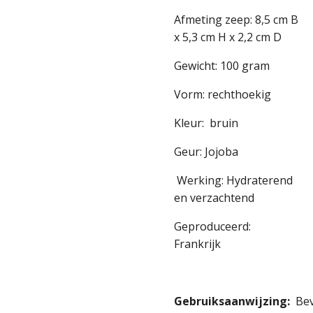
Afmeting zeep: 8,5 cm B
x 5,3 cm H x 2,2 cm D
Gewicht: 100 gram
Vorm: rechthoekig
Kleur: bruin
Geur: Jojoba
Werking: Hydraterend
en verzachtend
Geproduceerd:
Frankrijk
Gebruiksaanwijzing:
Bev