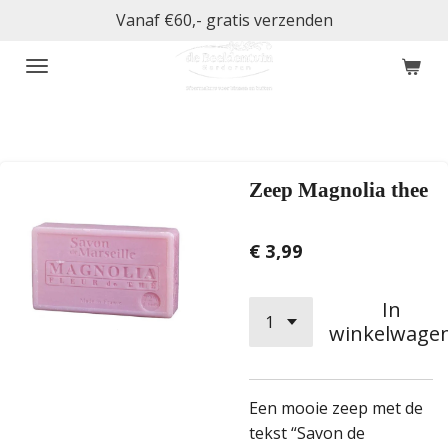
Vanaf €60,- gratis verzenden
Ga
direct
naar
de
hoofdinhoud
Zeep Magnolia thee
€ 3,99
In
winkelwage
Een mooie zeep met de
tekst “Savon de