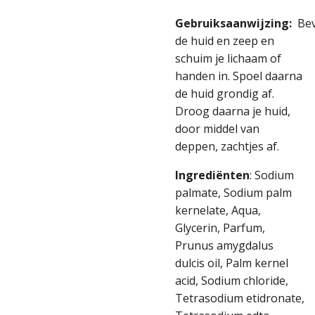
Gebruiksaanwijzing:
Bev
de huid en zeep en
schuim je lichaam of
handen in. Spoel daarna
de huid grondig af.
Droog daarna je huid,
door middel van
deppen, zachtjes af.
Ingrediënten
:
Sodium
palmate, Sodium palm
kernelate, Aqua,
Glycerin, Parfum,
Prunus amygdalus
dulcis oil, Palm kernel
acid, Sodium chloride,
Tetrasodium etidronate,