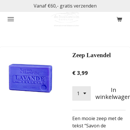
Vanaf €60,- gratis verzenden
Ga
direct
naar
de
hoofdinhoud
Zeep Lavendel
€ 3,99
In
winkelwage
Een mooie zeep met de
tekst “Savon de