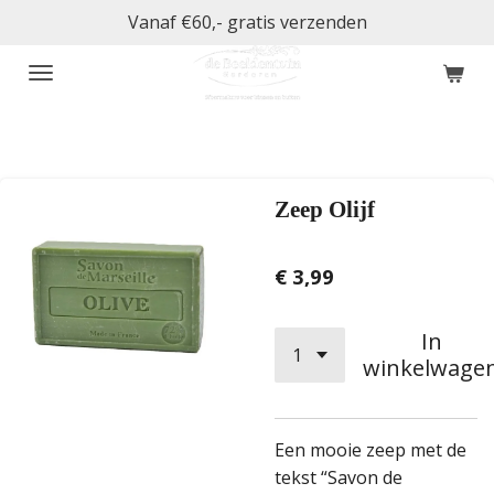
Vanaf €60,- gratis verzenden
Ga
direct
naar
de
hoofdinhoud
Zeep Olijf
€ 3,99
In
winkelwage
Een mooie zeep met de
tekst “Savon de