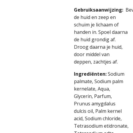
Gebruiksaanwijzing:
Bev
de huid en zeep en
schuim je lichaam of
handen in. Spoel daarna
de huid grondig af.
Droog daarna je huid,
door middel van
deppen, zachtjes af.
Ingrediënten:
Sodium
palmate, Sodium palm
kernelate, Aqua,
Glycerin, Parfum,
Prunus amygdalus
dulcis oil, Palm kernel
acid, Sodium chloride,
Tetrasodium etidronate,