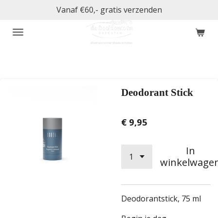
Vanaf €60,- gratis verzenden
Ga
direct
naar
de
hoofdinhoud
Deodorant Stick
€ 9,95
In
winkelwage
Deodorantstick, 75 ml