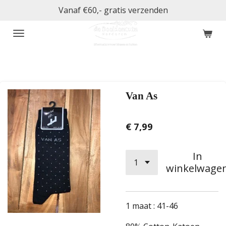
Vanaf €60,- gratis verzenden
Ga
direct
naar
de
hoofdinhoud
Van As
€ 7,99
In
winkelwage
1 maat : 41-46