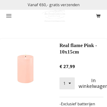
Vanaf €60,- gratis verzenden
Ga
direct
naar
de
hoofdinhoud
Real flame Pink -
10x15cm
€ 27,99
In
winkelwage
-Exclusief batterijen