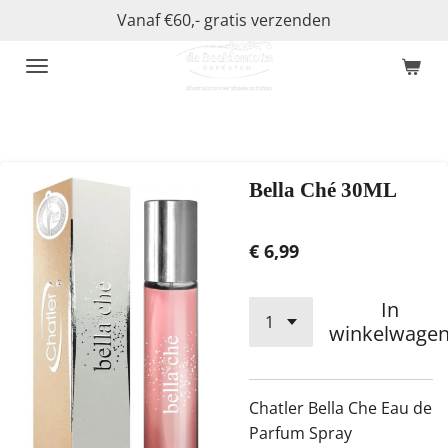
Vanaf €60,- gratis verzenden
Ga
direct
naar
de
hoofdinhoud
Bella Ché 30ML
€ 6,99
In
winkelwage
Chatler Bella Che Eau de
Parfum Spray