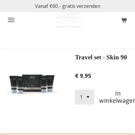
Vanaf €60,- gratis verzenden
Ga
direct
naar
de
hoofdinhoud
Travel set - Skin 90
€ 9,95
In
winkelwage