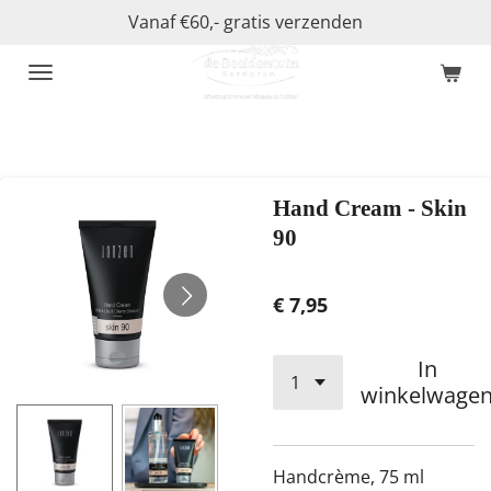
Vanaf €60,- gratis verzenden
Ga
direct
naar
de
hoofdinhoud
Hand Cream - Skin
90
€ 7,95
In
winkelwage
Handcrème, 75 ml