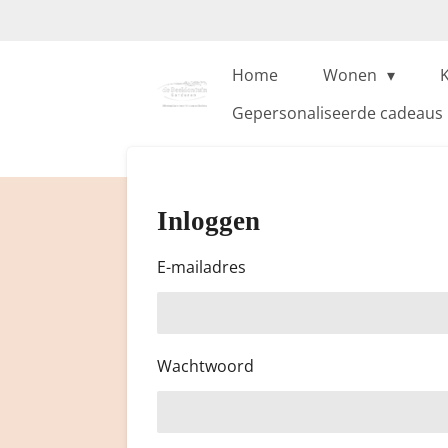
Ga
direct
naar
Home
Wonen
de
Gepersonaliseerde cadeaus
hoofdinhoud
Inloggen
E-mailadres
Wachtwoord