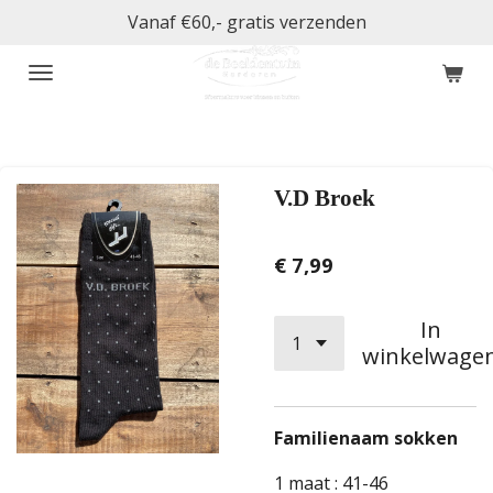
Vanaf €60,- gratis verzenden
Ga
direct
naar
de
hoofdinhoud
V.D Broek
€ 7,99
In
winkelwage
Familienaam sokken
1 maat : 41-46