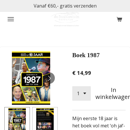
Vanaf €60,- gratis verzenden
Ga
direct
naar
de
hoofdinhoud
Boek 1987
€ 14,99
In
winkelwage
Mijn eerste 18 jaar is
het boek vol met ‘oh ja!’-